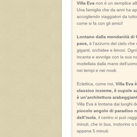
Villa Eva
non è un semplice alb
Una famiglia che da anni ha ape
accogliendo viaggiatori da tutto
come si fa con gli amici!
Lontano dalla mondanità di Ca
pace,
è l’azzurro del cielo che c
giganti, orchidee e limoni. Ogn
incanta e avvolge con la sua n
modellata dalla mano dell’uom
nei tempi e nei modi.
Eclettica, come noi,
Villa Eva 
classico insieme, è cupole az
è un’architettura arabeggian
Villa Eva è lontana dai luoghi 
piccolo angolo di paradiso ne
dell’isola
, il centro si può rag
minuti, che in bus, motorino o
appena 5 minuti.