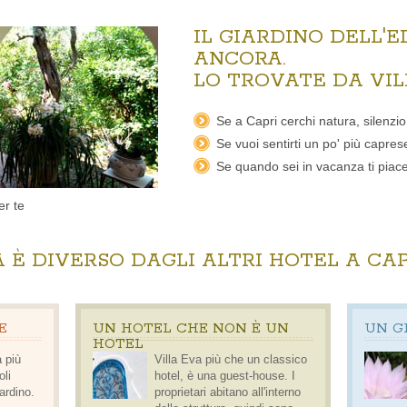
IL GIARDINO DELL'E
ANCORA.
LO TROVATE DA VILL
Se a Capri cerchi natura, silenz
Se vuoi sentirti un po' più capre
Se quando sei in vacanza ti piace
er te
 È DIVERSO DAGLI ALTRI HOTEL A CAP
E
UN HOTEL CHE NON È UN
UN G
HOTEL
 più
Villa Eva più che un classico
oli
hotel, è una
guest-house
. I
iardino.
proprietari abitano all'interno