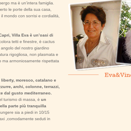
ergo ma è un’intera famiglia.
rto le porte della sua casa,
 il mondo con sorrisi e cordialità,
pri, Villa Eva è un’oasi di
olora tetti e finestre, è cactus
i angolo del nostro giardino
atura rigogliosa, non plasmata e
o ma armoniosamente rispettata
è liberty, moresco, catalano e
zurre, archi, colonne, terrazzi,
te dal gusto mediterraneo.
del turismo di massa, è
un
lla parte più tranquilla
giungere sia a piedi in 10/15
 taxi ,comodamente seduti in