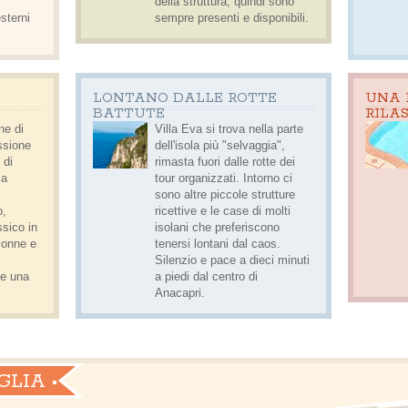
della struttura, quindi sono
sterni
sempre presenti e disponibili.
LONTANO DALLE ROTTE
UNA 
BATTUTE
RILA
ne di
Villa Eva si trova nella parte
essione
dell'isola più "selvaggia",
 di
rimasta
fuori dalle rotte dei
la
tour organizzati
. Intorno ci
sono altre piccole strutture
o,
ricettive e le case di molti
ssico in
isolani che preferiscono
lonne e
tenersi lontani dal caos.
Silenzio e pace a dieci minuti
 e una
a piedi dal centro di
Anacapri.
LIA •