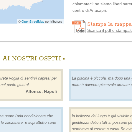
chiamateci: se siamo liberi sarem
centro di Anacapri.
©
OpenStreetMap
contributors
Stampa la mappa 
Scarica il pdf e stampalo
 AI NOSTRI OSPITI •
ete voglia di sentirvi capresi per
La piscina è piccola, ma dopo una 
e nel posto giusto!
mare è davvero piacevole arrivare 
Alfonso, Napoli
 usare l'aria condizionata che
la bellezza del luogo è già visibile d
te le zanzariere, e soprattutto sono
gentilezza dello staff si possono p
sembrava di essere a casa! Se avete