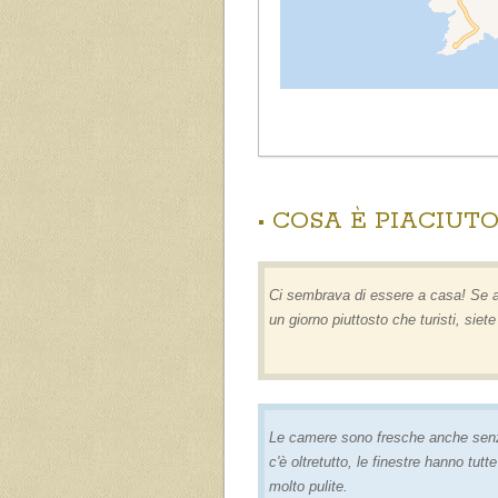
• COSA È PIACIUTO
Ci sembrava di essere a casa! Se av
un giorno piuttosto che turisti, siet
Le camere sono fresche anche senza
c'è oltretutto, le finestre hanno tut
molto pulite.