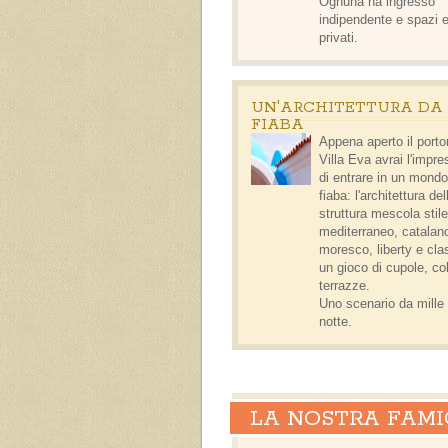
Ognuna ha ingresso
indipendente e spazi e
privati.
UN'ARCHITETTURA DA
FIABA
Appena aperto il porto
Villa Eva avrai l'impr
di entrare
in un mondo
fiaba
: l'architettura del
struttura mescola stile
mediterraneo, catalan
moresco, liberty e cla
un gioco di cupole, co
terrazze.
Uno scenario da mille
notte.
LA NOSTRA FAMIG