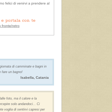
o felici di venirvi a prendere al
e portala con te
 fronte/retro
giornata di camminate e bagni in
e fare un bagno!
Isabella, Catania
alle foto, ma il calore e la
ercepire solo andandoci... Ci
 voglia di sentirvi capresi per