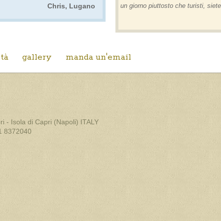
Chris, Lugano
un giorno piuttosto che turisti, siet
ità
gallery
manda un'email
 - Isola di Capri (Napoli) ITALY
81 8372040
73141215
 Napoli - Italy