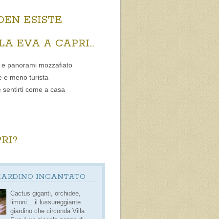
DEN ESISTE
A EVA A CAPRI...
io e panorami mozzafiato
se e meno turista
 sentirti come a casa
RI?
IARDINO INCANTATO
Cactus giganti, orchidee,
limoni... il
lussureggiante
giardino
che circonda Villa