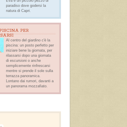
Eva è un piccolo pezzo di
paradiso dove godersi la
natura di Capri.
PISCINA PER
SSARSI
Al centro del giardino c'è la
piscina
: un posto perfetto per
iniziare bene la giornata, per
rilassarsi dopo una giornata
di escursioni o anche
semplicemente rinfrescarsi
mentre si prende il sole sulla
terrazza panoramica.
Lontano dai rumori, davanti a
un panorama mozzafiato
.