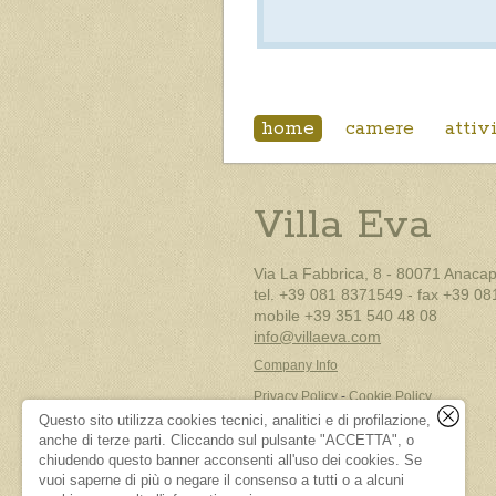
home
camere
attiv
Villa Eva
Via La Fabbrica, 8 - 80071 Anacapri
tel. +39 081 8371549 - fax +39 0
mobile +39 351 540 48 08
info@villaeva.com
Villa Eva S.n.c. - P.IVA e CF. 062
Via La Fabbrica, 8 80071 - Anacapri
Company Info
Privacy Policy
-
Cookie Policy
Questo sito utilizza cookies tecnici, analitici e di profilazione,
anche di terze parti. Cliccando sul pulsante "ACCETTA", o
chiudendo questo banner acconsenti all'uso dei cookies. Se
vuoi saperne di più o negare il consenso a tutti o a alcuni