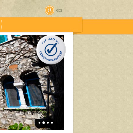
it
en